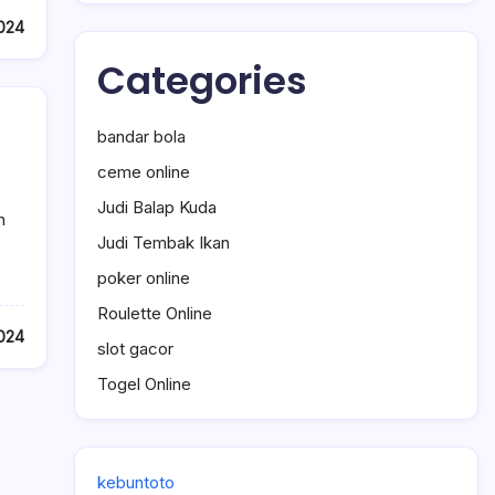
024
Categories
bandar bola
ceme online
Judi Balap Kuda
n
Judi Tembak Ikan
poker online
Roulette Online
024
slot gacor
Togel Online
kebuntoto