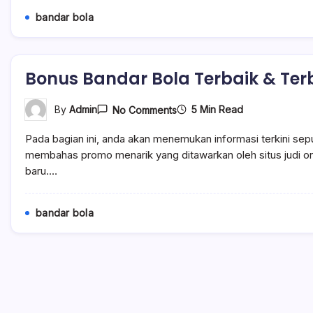
bandar bola
Bonus Bandar Bola Terbaik & Ter
On
5 Min Read
By
Admin
No Comments
Bonus
Bandar
Pada bagian ini, anda akan menemukan informasi terkini sepu
Bola
Terbaik
membahas promo menarik yang ditawarkan oleh situs judi on
&
baru.…
Terbaru
Di
Indonesia
bandar bola