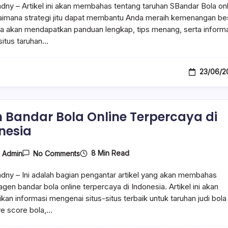
Besar
dny – Artikel ini akan membahas tentang taruhan SBandar Bola onl
Dengan
Taruhan
imana strategi jitu dapat membantu Anda meraih kemenangan bes
SBandar
a akan mendapatkan panduan lengkap, tips menang, serta inform
Bola
situs taruhan…
Online
23/06/2
 Bandar Bola Online Terpercaya di
nesia
On
8 Min Read
y
Admin
No Comments
Agen
Bandar
dny – Ini adalah bagian pengantar artikel yang akan membahas
Bola
Online
agen bandar bola online terpercaya di Indonesia. Artikel ini akan
Terpercaya
an informasi mengenai situs-situs terbaik untuk taruhan judi bola
Di
ive score bola,…
Indonesia