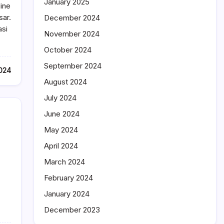
January 2025
ine
ar.
December 2024
asi
November 2024
October 2024
September 2024
024
August 2024
July 2024
June 2024
May 2024
April 2024
March 2024
February 2024
January 2024
December 2023