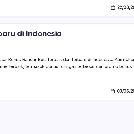
22/06/2
baru di Indonesia
tar Bonus Bandar Bola terbaik dan terbaru di Indonesia. Kami aka
line terbaik, termasuk bonus rollingan terbesar dan promo bonus
03/06/2