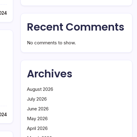
024
Recent Comments
No comments to show.
Archives
August 2026
July 2026
June 2026
024
May 2026
April 2026