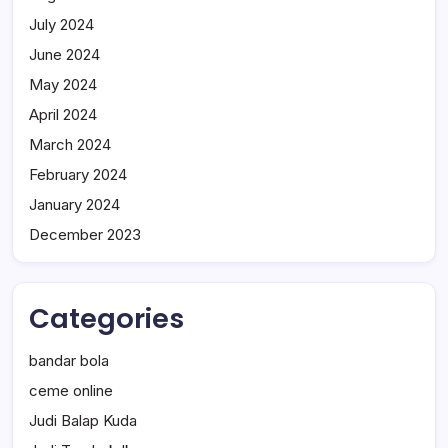
July 2024
June 2024
May 2024
April 2024
March 2024
February 2024
January 2024
December 2023
Categories
bandar bola
ceme online
Judi Balap Kuda