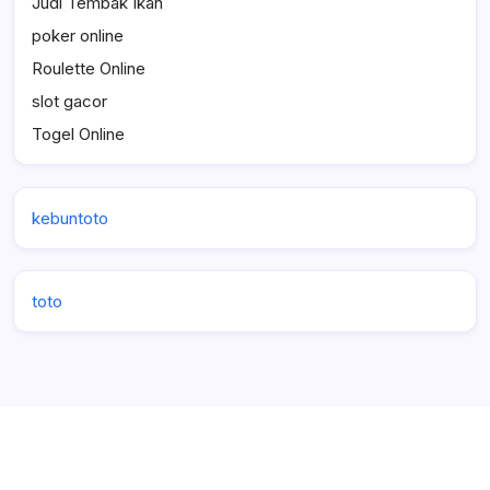
Judi Tembak Ikan
poker online
Roulette Online
slot gacor
Togel Online
kebuntoto
toto