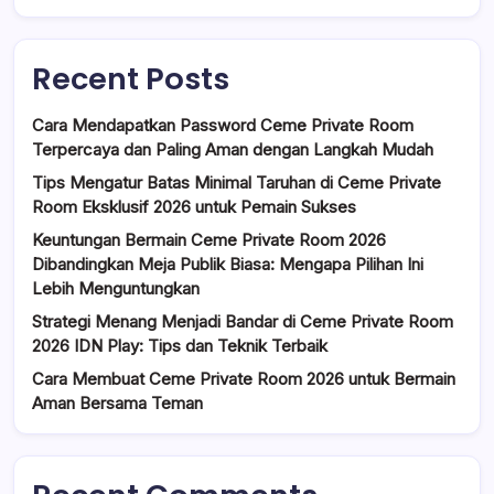
Recent Posts
Cara Mendapatkan Password Ceme Private Room
Terpercaya dan Paling Aman dengan Langkah Mudah
Tips Mengatur Batas Minimal Taruhan di Ceme Private
Room Eksklusif 2026 untuk Pemain Sukses
Keuntungan Bermain Ceme Private Room 2026
Dibandingkan Meja Publik Biasa: Mengapa Pilihan Ini
Lebih Menguntungkan
Strategi Menang Menjadi Bandar di Ceme Private Room
2026 IDN Play: Tips dan Teknik Terbaik
Cara Membuat Ceme Private Room 2026 untuk Bermain
Aman Bersama Teman