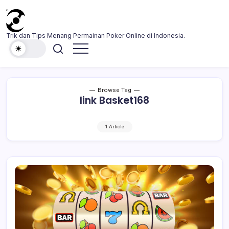
Skip
to
content
annazaradny
Trik dan Tips Menang Permainan Poker Online di Indonesia.
Browse Tag
link Basket168
1 Article