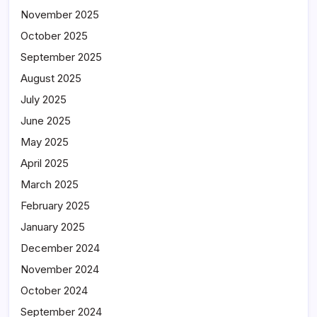
November 2025
October 2025
September 2025
August 2025
July 2025
June 2025
May 2025
April 2025
March 2025
February 2025
January 2025
December 2024
November 2024
October 2024
September 2024