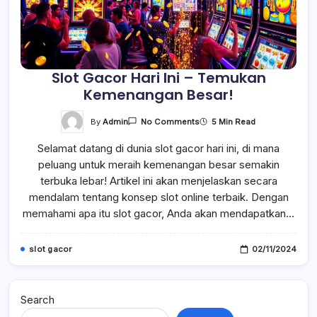
Slot Gacor Hari Ini – Temukan
Kemenangan Besar!
On
By
Admin
5 Min Read
No Comments
Slot
Gacor
Selamat datang di dunia slot gacor hari ini, di mana
Hari
Ini
peluang untuk meraih kemenangan besar semakin
–
Temukan
terbuka lebar! Artikel ini akan menjelaskan secara
Kemenangan
Besar!
mendalam tentang konsep slot online terbaik. Dengan
memahami apa itu slot gacor, Anda akan mendapatkan…
slot gacor
02/11/2024
Search