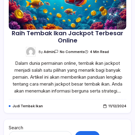
Raih Tembak Ikan Jackpot Terbesar
Online
On
By
Admin
4 Min Read
No Comments
Raih
Tembak
Dalam dunia permainan online, tembak ikan jackpot
Ikan
Jackpot
menjadi salah satu pilihan yang menarik bagi banyak
Terbesar
Online
pemain. Artikel ini akan memberikan panduan lengkap
tentang cara meraih jackpot besar tembak ikan. Anda
akan menemukan informasi berguna serta strategi…
Judi Tembak Ikan
11/12/2024
Search