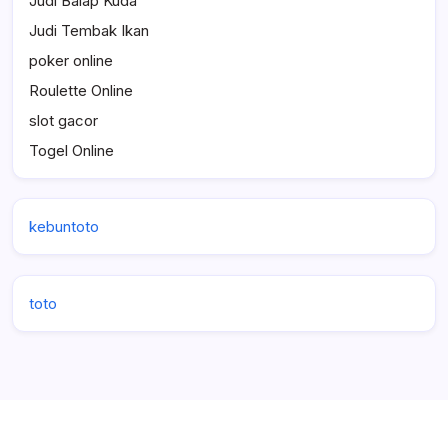
Judi Balap Kuda
Judi Tembak Ikan
poker online
Roulette Online
slot gacor
Togel Online
kebuntoto
toto