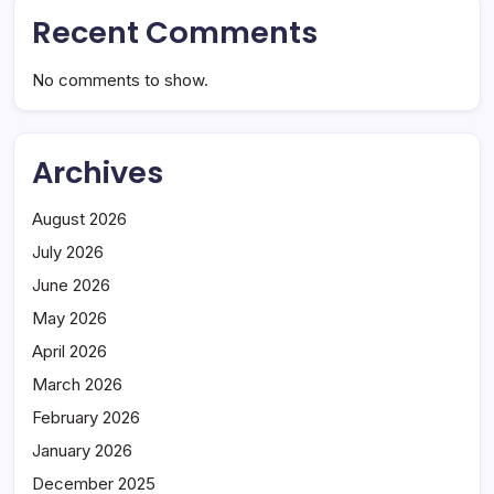
Recent Comments
No comments to show.
Archives
August 2026
July 2026
June 2026
May 2026
April 2026
March 2026
February 2026
January 2026
December 2025