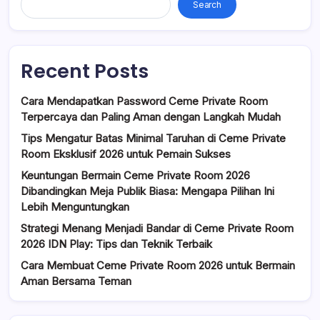
Search
Recent Posts
Cara Mendapatkan Password Ceme Private Room
Terpercaya dan Paling Aman dengan Langkah Mudah
Tips Mengatur Batas Minimal Taruhan di Ceme Private
Room Eksklusif 2026 untuk Pemain Sukses
Keuntungan Bermain Ceme Private Room 2026
Dibandingkan Meja Publik Biasa: Mengapa Pilihan Ini
Lebih Menguntungkan
Strategi Menang Menjadi Bandar di Ceme Private Room
2026 IDN Play: Tips dan Teknik Terbaik
Cara Membuat Ceme Private Room 2026 untuk Bermain
Aman Bersama Teman