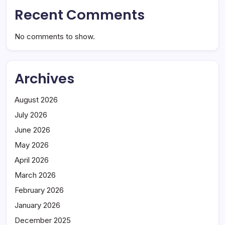
Recent Comments
No comments to show.
Archives
August 2026
July 2026
June 2026
May 2026
April 2026
March 2026
February 2026
January 2026
December 2025