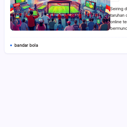
Seiring 
taruhan 
online t
bermunc
bandar bola