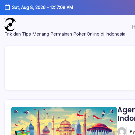
Skip
Sat, Aug 8, 2026
-
12:17:09 AM
to
content
H
annazaradny
Trik dan Tips Menang Permainan Poker Online di Indonesia.
Agen
Indo
B