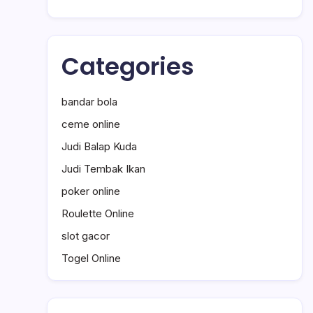
Categories
bandar bola
ceme online
Judi Balap Kuda
Judi Tembak Ikan
poker online
Roulette Online
slot gacor
Togel Online