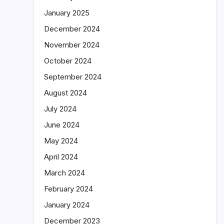
January 2025
December 2024
November 2024
October 2024
September 2024
August 2024
July 2024
June 2024
May 2024
April 2024
March 2024
February 2024
January 2024
December 2023