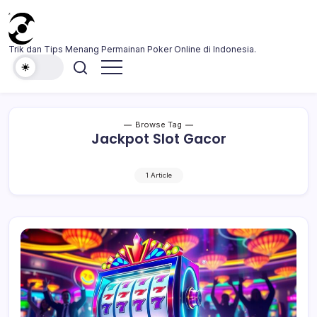
Skip
to
content
annazaradny
Trik dan Tips Menang Permainan Poker Online di Indonesia.
Browse Tag
Jackpot Slot Gacor
1 Article