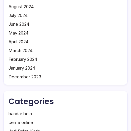
August 2024
July 2024
June 2024
May 2024
April 2024
March 2024
February 2024
January 2024
December 2023
Categories
bandar bola
ceme online