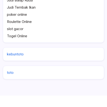
Judi Balap Kuda
Judi Tembak Ikan
poker online
Roulette Online
slot gacor
Togel Online
kebuntoto
toto