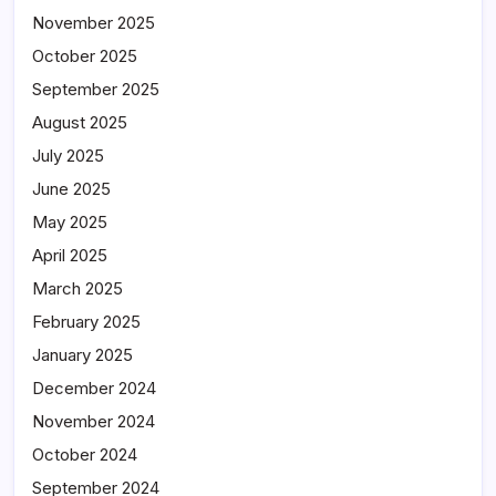
November 2025
October 2025
September 2025
August 2025
July 2025
June 2025
May 2025
April 2025
March 2025
February 2025
January 2025
December 2024
November 2024
October 2024
September 2024