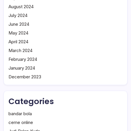
August 2024
July 2024
June 2024
May 2024
April 2024
March 2024
February 2024
January 2024
December 2023
Categories
bandar bola
ceme online