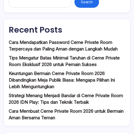
Search
Recent Posts
Cara Mendapatkan Password Ceme Private Room
Terpercaya dan Paling Aman dengan Langkah Mudah
Tips Mengatur Batas Minimal Taruhan di Ceme Private
Room Eksklusif 2026 untuk Pemain Sukses
Keuntungan Bermain Ceme Private Room 2026
Dibandingkan Meja Publik Biasa: Mengapa Pilihan Ini
Lebih Menguntungkan
Strategi Menang Menjadi Bandar di Ceme Private Room
2026 IDN Play: Tips dan Teknik Terbaik
Cara Membuat Ceme Private Room 2026 untuk Bermain
Aman Bersama Teman