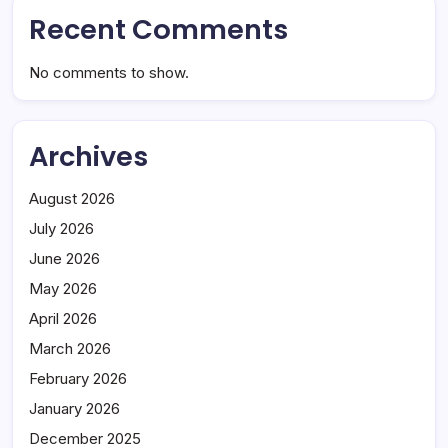
Recent Comments
No comments to show.
Archives
August 2026
July 2026
June 2026
May 2026
April 2026
March 2026
February 2026
January 2026
December 2025