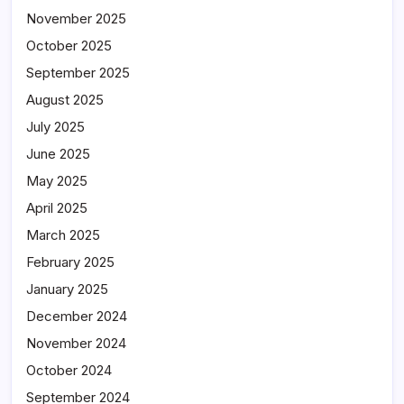
November 2025
October 2025
September 2025
August 2025
July 2025
June 2025
May 2025
April 2025
March 2025
February 2025
January 2025
December 2024
November 2024
October 2024
September 2024