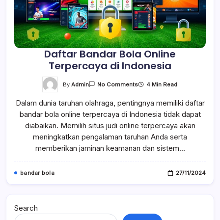
Daftar Bandar Bola Online
Terpercaya di Indonesia
On
By
Admin
4 Min Read
No Comments
Daftar
Bandar
Dalam dunia taruhan olahraga, pentingnya memiliki daftar
Bola
Online
bandar bola online terpercaya di Indonesia tidak dapat
Terpercaya
Di
diabaikan. Memilih situs judi online terpercaya akan
Indonesia
meningkatkan pengalaman taruhan Anda serta
memberikan jaminan keamanan dan sistem…
bandar bola
27/11/2024
Search