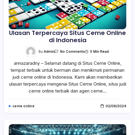
Ulasan Terpercaya Situs Ceme Online
di Indonesia
On
By
Admin
5 Min Read
No Comments
Ulasan
Terpercaya
annazaradny – Selamat datang di Situs Ceme Online,
Situs
Ceme
tempat terbaik untuk bermain dan menikmati permainan
Online
Di
judi ceme online di Indonesia. Kami akan memberikan
Indonesia
ulasan terpercaya mengenai Situs Ceme Online, situs judi
ceme online terbaik dan agen ceme…
ceme online
02/06/2024