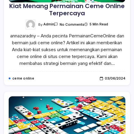
Kiat Menang Permainan Ceme Online
Terpercaya
On
By
Admin
5 Min Read
No Comments
Kiat
Menang
annazaradny – Anda pecinta PermainanCemeOnline dan
Permainan
Ceme
bermain judi ceme online? Artikel ini akan memberikan
Online
Terpercaya
Anda kiat-kiat sukses untuk memenangkan permainan
ceme online di situs ceme terpercaya. Kami akan
membahas strategi bermain yang efektif dan…
ceme online
03/06/2024