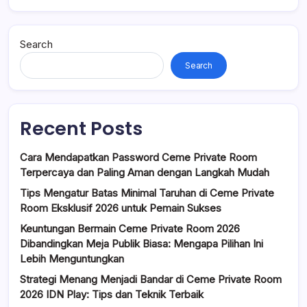
Search
Search
Recent Posts
Cara Mendapatkan Password Ceme Private Room
Terpercaya dan Paling Aman dengan Langkah Mudah
Tips Mengatur Batas Minimal Taruhan di Ceme Private
Room Eksklusif 2026 untuk Pemain Sukses
Keuntungan Bermain Ceme Private Room 2026
Dibandingkan Meja Publik Biasa: Mengapa Pilihan Ini
Lebih Menguntungkan
Strategi Menang Menjadi Bandar di Ceme Private Room
2026 IDN Play: Tips dan Teknik Terbaik