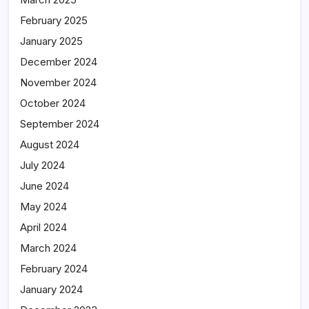
February 2025
January 2025
December 2024
November 2024
October 2024
September 2024
August 2024
July 2024
June 2024
May 2024
April 2024
March 2024
February 2024
January 2024