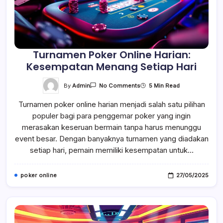
Turnamen Poker Online Harian:
Kesempatan Menang Setiap Hari
On
By
Admin
5 Min Read
No Comments
Turnamen
Poker
Turnamen poker online harian menjadi salah satu pilihan
Online
Harian:
populer bagi para penggemar poker yang ingin
Kesempatan
Menang
merasakan keseruan bermain tanpa harus menunggu
Setiap
Hari
event besar. Dengan banyaknya turnamen yang diadakan
setiap hari, pemain memiliki kesempatan untuk…
poker online
27/05/2025