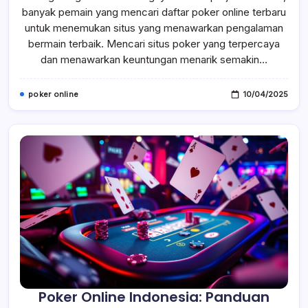
Terbaru:
banyak pemain yang mencari daftar poker online terbaru
Temukan
Situs
untuk menemukan situs yang menawarkan pengalaman
Terpercaya
Dan
bermain terbaik. Mencari situs poker yang terpercaya
Menarik
dan menawarkan keuntungan menarik semakin…
Untuk
Pemain
poker online
10/04/2025
Poker Online Indonesia: Panduan