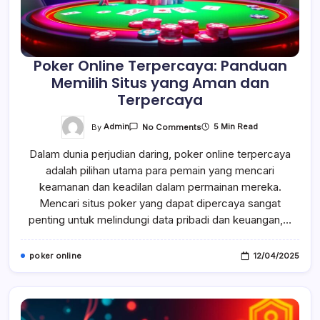
Poker Online Terpercaya: Panduan
Memilih Situs yang Aman dan
Terpercaya
On
By
Admin
5 Min Read
No Comments
Poker
Online
Dalam dunia perjudian daring, poker online terpercaya
Terpercaya:
Panduan
adalah pilihan utama para pemain yang mencari
Memilih
Situs
keamanan dan keadilan dalam permainan mereka.
Yang
Aman
Mencari situs poker yang dapat dipercaya sangat
Dan
penting untuk melindungi data pribadi dan keuangan,…
Terpercaya
poker online
12/04/2025