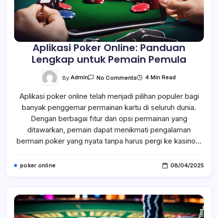
Aplikasi Poker Online: Panduan
Lengkap untuk Pemain Pemula
On
By
Admin
4 Min Read
No Comments
Aplikasi
Poker
Aplikasi poker online telah menjadi pilihan populer bagi
Online:
Panduan
banyak penggemar permainan kartu di seluruh dunia.
Lengkap
Untuk
Dengan berbagai fitur dan opsi permainan yang
Pemain
Pemula
ditawarkan, pemain dapat menikmati pengalaman
bermain poker yang nyata tanpa harus pergi ke kasino…
poker online
08/04/2025