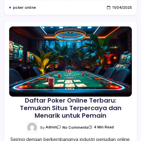
poker online
11/04/2025
Daftar Poker Online Terbaru:
Temukan Situs Terpercaya dan
Menarik untuk Pemain
On
By
Admin
4 Min Read
No Comments
Daftar
Poker
Seiring dengan berkembangnya industri perjudian online,
Online