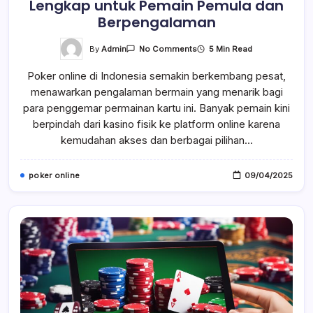
Lengkap untuk Pemain Pemula dan
Berpengalaman
On
By
Admin
5 Min Read
No Comments
Poker
Online
Poker online di Indonesia semakin berkembang pesat,
Indonesia:
Panduan
menawarkan pengalaman bermain yang menarik bagi
Lengkap
Untuk
para penggemar permainan kartu ini. Banyak pemain kini
Pemain
Pemula
berpindah dari kasino fisik ke platform online karena
Dan
kemudahan akses dan berbagai pilihan…
Berpengalaman
poker online
09/04/2025