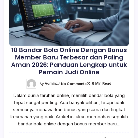
10 Bandar Bola Online Dengan Bonus
Member Baru Terbesar dan Paling
Aman 2026: Panduan Lengkap untuk
Pemain Judi Online
On
By
Admin
6 Min Read
No Comments
10
Bandar
Dalam dunia taruhan online, memilih bandar bola yang
Bola
Online
tepat sangat penting. Ada banyak pilihan, tetapi tidak
Dengan
Bonus
semuanya menawarkan bonus yang sama dan tingkat
Member
Baru
keamanan yang baik. Artikel ini akan membahas sepuluh
Terbesar
bandar bola online dengan bonus member baru…
Dan
Paling
Aman
2026: