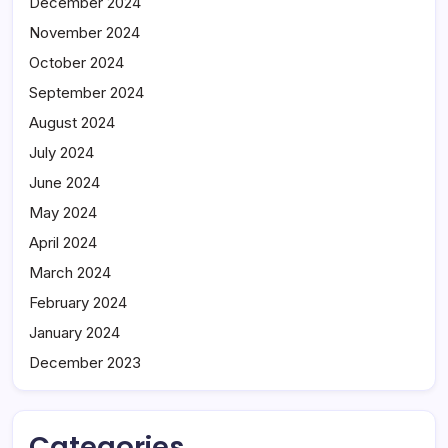
December 2024
November 2024
October 2024
September 2024
August 2024
July 2024
June 2024
May 2024
April 2024
March 2024
February 2024
January 2024
December 2023
Categories