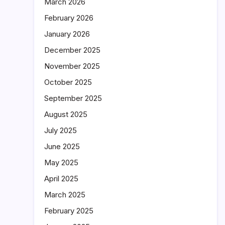
March 2026
February 2026
January 2026
December 2025
November 2025
October 2025
September 2025
August 2025
July 2025
June 2025
May 2025
April 2025
March 2025
February 2025