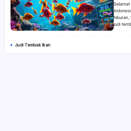
Selamat 
Indonesi
hiburan,
judi tem
Judi Tembak Ikan