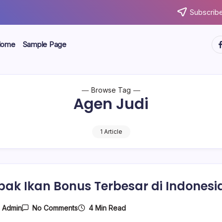
Subscribe
ht
ome
Sample Page
Browse Tag
Agen Judi
1 Article
ak Ikan Bonus Terbesar di Indonesi
On
4 Min Read
y
Admin
No Comments
Tembak