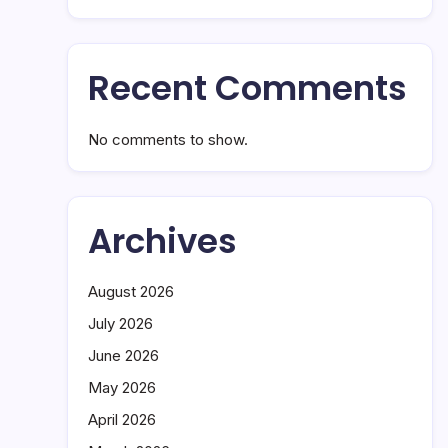
Recent Comments
No comments to show.
Archives
August 2026
July 2026
June 2026
May 2026
April 2026