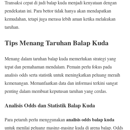
Transaksi cepat di judi balap kuda menjadi kenyataan dengan
pendekatan ini. Para bettor tidak hanya akan mendapatkan
kemudahan, tetapi juga merasa lebih aman ketika melakukan
taruhan.
Tips Menang Taruhan Balap Kuda
Menang dalam taruhan balap kuda memerlukan strategi yang
tepat dan pemahaman mendalam. Pemain perlu fokus pada
analisis odds serta statistik untuk meningkatkan peluang meraih
kemenangan. Memanfaatkan data dan informasi terkini sangat
penting dalam membuat keputusan taruhan yang cerdas.
Analisis Odds dan Statistik Balap Kuda
analisis odds balap kuda
Para petaruh perlu menggunakan
untuk menilai peluang masing-masing kuda di arena balap. Odds