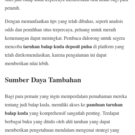
petaruh.
Dengan memanfaatkan tips yang telah dibahas, seperti analisis
odds dan pemilihan situs terpercaya, peluang untuk meraih
kemenangan dapat meningkat. Pembaca didorong untuk segera
taruhan balap kuda deposit pulsa
mencoba
di platform yang
telah direkomendasikan, karena pengalaman ini dapat
memberikan nilai lebih.
Sumber Daya Tambahan
Bagi para pemain yang ingin memperdalam pemahaman mereka
panduan taruhan
tentang judi balap kuda, memiliki akses ke
balap kuda
yang komprehensif sangatlah penting. Terdapat
berbagai buku yang ditulis oleh ahli taruhan yang dapat
memberikan pengetahuan mendalam mengenai strategi yang