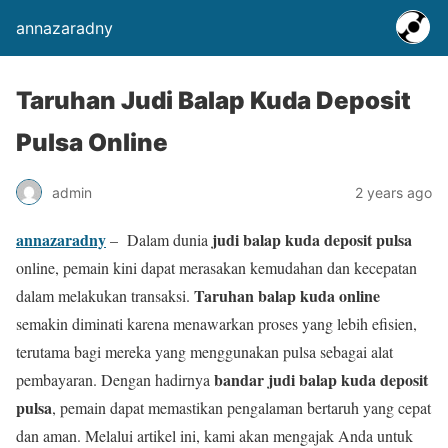
annazaradny
Taruhan Judi Balap Kuda Deposit
Pulsa Online
admin
2 years ago
annazaradny
judi balap kuda deposit pulsa
– Dalam dunia
online, pemain kini dapat merasakan kemudahan dan kecepatan
Taruhan balap kuda online
dalam melakukan transaksi.
semakin diminati karena menawarkan proses yang lebih efisien,
terutama bagi mereka yang menggunakan pulsa sebagai alat
bandar judi balap kuda deposit
pembayaran. Dengan hadirnya
pulsa
, pemain dapat memastikan pengalaman bertaruh yang cepat
dan aman. Melalui artikel ini, kami akan mengajak Anda untuk