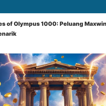
es of Olympus 1000: Peluang Maxwin 
enarik