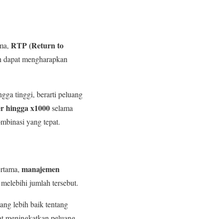
RTP (Return to
ama,
in dapat mengharapkan
gga tinggi, berarti peluang
er hingga x1000
selama
mbinasi yang tepat.
manajemen
ertama,
melebihi jumlah tersebut.
ng lebih baik tentang
at meningkatkan peluang