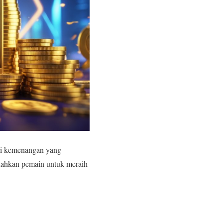
si kemenangan yang
udahkan pemain untuk meraih