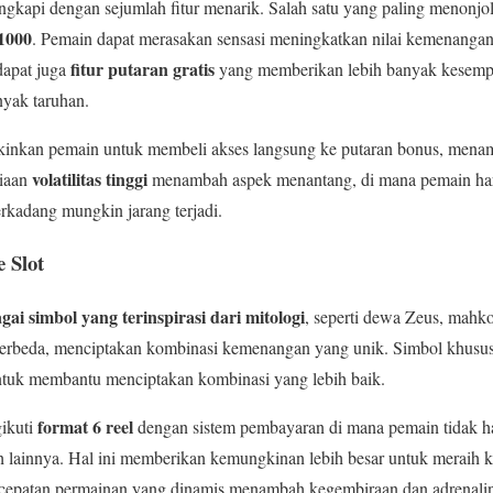
gkapi dengan sejumlah fitur menarik. Salah satu yang paling menonjo
1000
. Pemain dapat merasakan sensasi meningkatkan nilai kemenangan
fitur putaran gratis
rdapat juga
yang memberikan lebih banyak kesemp
yak taruhan.
nkan pemain untuk membeli akses langsung ke putaran bonus, menamb
volatilitas tinggi
diaan
menambah aspek menantang, di mana pemain har
kadang mungkin jarang terjadi.
 Slot
gai simbol yang terinspirasi dari mitologi
, seperti dewa Zeus, mahkot
 berbeda, menciptakan kombinasi kemenangan yang unik. Simbol khusus
ntuk membantu menciptakan kombinasi yang lebih baik.
format 6 reel
ikuti
dengan sistem pembayaran di mana pemain tidak ha
ah lainnya. Hal ini memberikan kemungkinan lebih besar untuk meraih
ecepatan permainan yang dinamis menambah kegembiraan dan adrenalin 