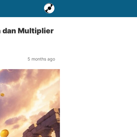
dan Multiplier
5 months ago