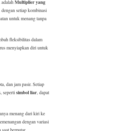
Multiplier yang
l adalah
 dengan setiap kombinasi
atan untuk menang tanpa
ah fleksibilitas dalam
us menyiapkan diri untuk
a, dan jam pasir. Setiap
simbol liar
, seperti
, dapat
nya menang dari kiri ke
 kemenangan dengan variasi
saat berputar.