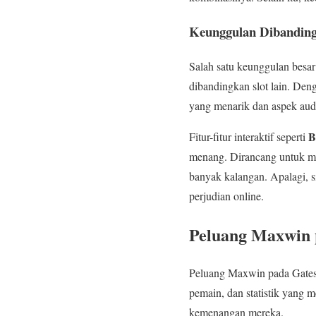
Keunggulan Dibanding
Salah satu keunggulan besa
dibandingkan slot lain. Den
yang menarik dan aspek au
B
Fitur-fitur interaktif seperti
menang. Dirancang untuk m
banyak kalangan. Apalagi, s
perjudian online.
Peluang Maxwin 
Peluang Maxwin pada Gates 
pemain, dan statistik yang
kemenangan mereka.