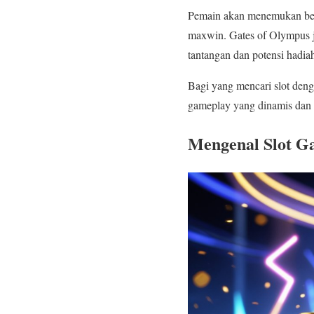
Pemain akan menemukan berb
maxwin. Gates of Olympus ju
tantangan dan potensi hadiah
Bagi yang mencari slot den
gameplay yang dinamis dan 
Mengenal Slot G