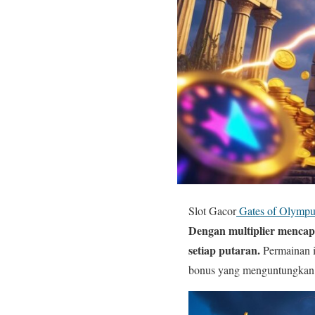
Slot Gacor
Gates of Olympu
Dengan multiplier mencap
setiap putaran.
Permainan i
bonus yang menguntungkan