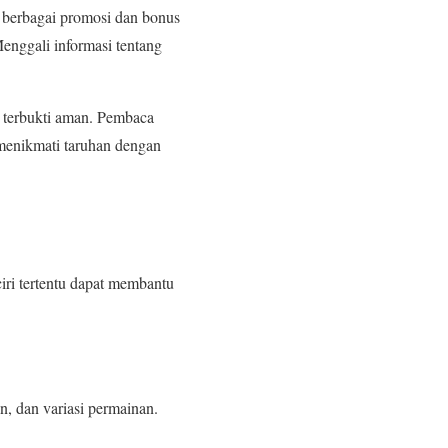
n berbagai promosi dan bonus
enggali informasi tentang
n terbukti aman. Pembaca
 menikmati taruhan dengan
ciri tertentu dapat membantu
n, dan variasi permainan.