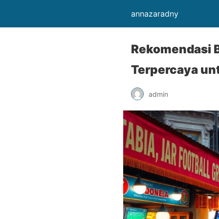
annazaradny
Rekomendasi B
Terpercaya un
admin