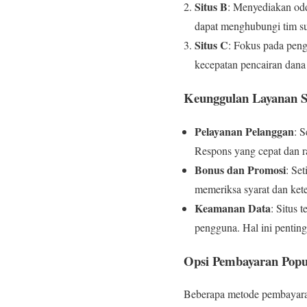
Situs B
: Menyediakan odd
dapat menghubungi tim su
Situs C
: Fokus pada peng
kecepatan pencairan dana
Keunggulan Layanan S
Pelayanan Pelanggan
: 
Respons yang cepat dan 
Bonus dan Promosi
: Se
memeriksa syarat dan ke
Keamanan Data
: Situs 
pengguna. Hal ini penting
Opsi Pembayaran Popu
Beberapa metode pembayara