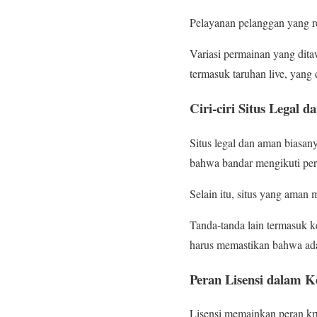
Pelayanan pelanggan yang re
Variasi permainan yang dita
termasuk taruhan live, yang
Ciri-ciri Situs Legal 
Situs legal dan aman biasany
bahwa bandar mengikuti pera
Selain itu, situs yang aman 
Tanda-tanda lain termasuk k
harus memastikan bahwa ada
Peran Lisensi dalam 
Lisensi memainkan peran kru