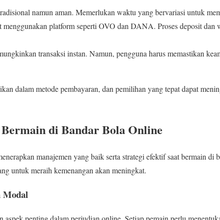
tradisional namun aman. Memerlukan waktu yang bervariasi untuk memp
t menggunakan platform seperti OVO dan DANA. Proses deposit dan w
mungkinkan transaksi instan. Namun, pengguna harus memastikan ke
nikan dalam metode pembayaran, dan pemilihan yang tepat dapat meni
i Bermain di Bandar Bola Online
enerapkan manajemen yang baik serta strategi efektif saat bermain di 
uang untuk meraih kemenangan akan meningkat.
n Modal
 aspek penting dalam perjudian online. Setiap pemain perlu menentu