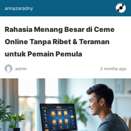
annazaradny
Rahasia Menang Besar di Ceme
Online Tanpa Ribet & Teraman
untuk Pemain Pemula
admin
3 months ago