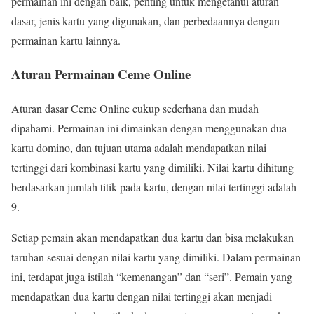
permainan ini dengan baik, penting untuk mengetahui aturan
dasar, jenis kartu yang digunakan, dan perbedaannya dengan
permainan kartu lainnya.
Aturan Permainan Ceme Online
Aturan dasar Ceme Online cukup sederhana dan mudah
dipahami. Permainan ini dimainkan dengan menggunakan dua
kartu domino, dan tujuan utama adalah mendapatkan nilai
tertinggi dari kombinasi kartu yang dimiliki. Nilai kartu dihitung
berdasarkan jumlah titik pada kartu, dengan nilai tertinggi adalah
9.
Setiap pemain akan mendapatkan dua kartu dan bisa melakukan
taruhan sesuai dengan nilai kartu yang dimiliki. Dalam permainan
ini, terdapat juga istilah “kemenangan” dan “seri”. Pemain yang
mendapatkan dua kartu dengan nilai tertinggi akan menjadi