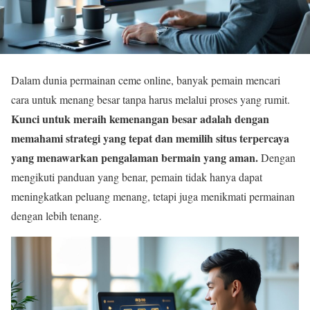
Dalam dunia permainan ceme online, banyak pemain mencari
cara untuk menang besar tanpa harus melalui proses yang rumit.
Kunci untuk meraih kemenangan besar adalah dengan
memahami strategi yang tepat dan memilih situs terpercaya
yang menawarkan pengalaman bermain yang aman.
Dengan
mengikuti panduan yang benar, pemain tidak hanya dapat
meningkatkan peluang menang, tetapi juga menikmati permainan
dengan lebih tenang.