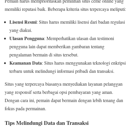
Pemain harus memprioritaskan pemilihan situs ceme online yang
memiliki reputasi baik. Beberapa kriteria situs terpercaya meliputi:
Lisensi Resmi
: Situs harus memiliki lisensi dari badan regulasi
yang diakui.
Ulasan Pengguna
: Memperhatikan ulasan dan testimoni
pengguna lain dapat memberikan gambaran tentang
pengalaman bermain di situs tersebut.
Keamanan Data
: Situs harus menggunakan teknologi enkripsi
terbaru untuk melindungi informasi pribadi dan transaksi.
Situs yang terpercaya biasanya menyediakan layanan pelanggan
yang responsif serta berbagai opsi pembayaran yang aman.
Dengan cara ini, pemain dapat bermain dengan lebih tenang dan
fokus pada permainan.
Tips Melindungi Data dan Transaksi