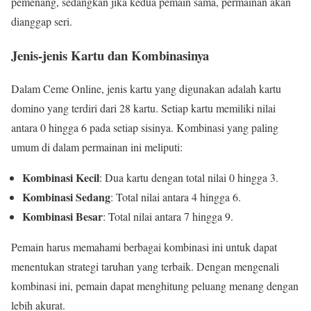
pemenang, sedangkan jika kedua pemain sama, permainan akan
dianggap seri.
Jenis-jenis Kartu dan Kombinasinya
Dalam Ceme Online, jenis kartu yang digunakan adalah kartu
domino yang terdiri dari 28 kartu. Setiap kartu memiliki nilai
antara 0 hingga 6 pada setiap sisinya. Kombinasi yang paling
umum di dalam permainan ini meliputi:
Kombinasi Kecil
: Dua kartu dengan total nilai 0 hingga 3.
Kombinasi Sedang
: Total nilai antara 4 hingga 6.
Kombinasi Besar
: Total nilai antara 7 hingga 9.
Pemain harus memahami berbagai kombinasi ini untuk dapat
menentukan strategi taruhan yang terbaik. Dengan mengenali
kombinasi ini, pemain dapat menghitung peluang menang dengan
lebih akurat.