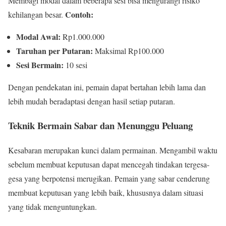
Membagi modal dalam beberapa sesi bisa mengurangi risiko
Contoh:
kehilangan besar.
Modal Awal:
Rp1.000.000
Taruhan per Putaran:
Maksimal Rp100.000
Sesi Bermain:
10 sesi
Dengan pendekatan ini, pemain dapat bertahan lebih lama dan
lebih mudah beradaptasi dengan hasil setiap putaran.
Teknik Bermain Sabar dan Menunggu Peluang
Kesabaran merupakan kunci dalam permainan. Mengambil waktu
sebelum membuat keputusan dapat mencegah tindakan tergesa-
gesa yang berpotensi merugikan. Pemain yang sabar cenderung
membuat keputusan yang lebih baik, khususnya dalam situasi
yang tidak menguntungkan.