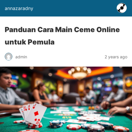
annazaradny
Panduan Cara Main Ceme Online
untuk Pemula
admin
2 years ago