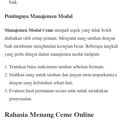
baik.
Pentingnya Manajemen Modal
Manajemen Modal Ceme
menjadi aspek yang tidak boleh
diabaikan oleh setiap pemain. Mengatur uang taruhan dengan
baik membantu menghindari kerugian besar. Beberapa langkah
yang perlu diingat dalam manajemen modal meliputi:
Tentukan batas maksimum taruhan sebelum bermain.
Sisihkan uang untuk taruhan dan jangan mencampurkannya
dengan uang kebutuhan sehari-hari.
Evaluasi hasil permainan secara rutin untuk melakukan
penyesuaian.
Rahasia Menang Ceme Online