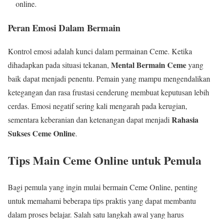
online.
Peran Emosi Dalam Bermain
Kontrol emosi adalah kunci dalam permainan Ceme. Ketika
Mental Bermain Ceme
dihadapkan pada situasi tekanan,
yang
baik dapat menjadi penentu. Pemain yang mampu mengendalikan
ketegangan dan rasa frustasi cenderung membuat keputusan lebih
cerdas. Emosi negatif sering kali mengarah pada kerugian,
Rahasia
sementara keberanian dan ketenangan dapat menjadi
Sukses Ceme Online
.
Tips Main Ceme Online untuk Pemula
Bagi pemula yang ingin mulai bermain Ceme Online, penting
untuk memahami beberapa tips praktis yang dapat membantu
dalam proses belajar. Salah satu langkah awal yang harus