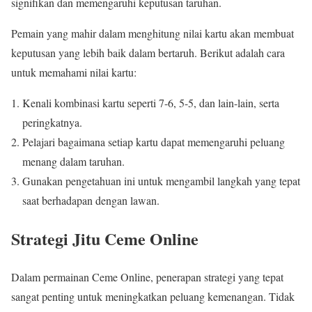
signifikan dan memengaruhi keputusan taruhan.
Pemain yang mahir dalam menghitung nilai kartu akan membuat
keputusan yang lebih baik dalam bertaruh. Berikut adalah cara
untuk memahami nilai kartu:
Kenali kombinasi kartu seperti 7-6, 5-5, dan lain-lain, serta
peringkatnya.
Pelajari bagaimana setiap kartu dapat memengaruhi peluang
menang dalam taruhan.
Gunakan pengetahuan ini untuk mengambil langkah yang tepat
saat berhadapan dengan lawan.
Strategi Jitu Ceme Online
Dalam permainan Ceme Online, penerapan strategi yang tepat
sangat penting untuk meningkatkan peluang kemenangan. Tidak