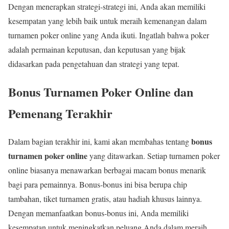
Dengan menerapkan strategi-strategi ini, Anda akan memiliki
kesempatan yang lebih baik untuk meraih kemenangan dalam
turnamen poker online yang Anda ikuti. Ingatlah bahwa poker
adalah permainan keputusan, dan keputusan yang bijak
didasarkan pada pengetahuan dan strategi yang tepat.
Bonus Turnamen Poker Online dan
Pemenang Terakhir
bonus
Dalam bagian terakhir ini, kami akan membahas tentang
turnamen poker online
yang ditawarkan. Setiap turnamen poker
online biasanya menawarkan berbagai macam bonus menarik
bagi para pemainnya. Bonus-bonus ini bisa berupa chip
tambahan, tiket turnamen gratis, atau hadiah khusus lainnya.
Dengan memanfaatkan bonus-bonus ini, Anda memiliki
kesempatan untuk meningkatkan peluang Anda dalam meraih