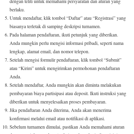
dengan teliti untuk memahami persyaratan dan aturan yang
berlaku.
Untuk mendaftar, klik tombol “Daftar” atau “Registrasi” yang
biasanya terletak di samping deskripsi turnamen.
Pada halaman pendaftaran, ikuti petunjuk yang diberikan.
Anda mungkin perlu mengisi informasi pribadi, seperti nama
lengkap, alamat email, dan nomor telepon.
Setelah mengisi formulir pendaftaran, klik tombol “Submit”
atau “Kirim” untuk mengirimkan permohonan pendaftaran
Anda.
Setelah mendaftar, Anda mungkin akan diminta melakukan
pembayaran biaya partisipasi atau deposit. Ikuti instruksi yang
diberikan untuk menyelesaikan proses pembayaran.
Jika pendaftaran Anda diterima, Anda akan menerima
konfirmasi melalui email atau notifikasi di aplikasi.
Sebelum turnamen dimulai, pastikan Anda memahami aturan