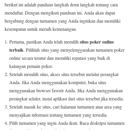
berikut ini adalah panduan langkah demi langkah tentang cara
mendaftar. Dengan mengikuti panduan ini, Anda akan dapat
bergabung dengan turnamen yang Anda inginkan dan memiliki
kesempatan untuk meraih kemenangan.
situs poker online
Pertama, pastikan Anda telah memilih
terbaik
. Pilihlah situs yang menyelenggarakan turnamen poker
online secara teratur dan memiliki reputasi yang baik di
kalangan pemain poker.
Setelah memilih situs, akses situs tersebut melalui perangkat
Anda. Jika Anda menggunakan komputer, buka situs
menggunakan browser favorit Anda. Jika Anda menggunakan
perangkat seluler, instal aplikasi dari situs tersebut jika tersedia.
Setelah masuk ke situs, cari halaman turnamen atau area yang
menyajikan informasi tentang turnamen yang tersedia.
Pilih turnamen yang ingin Anda ikuti. Baca deskripsi turnamen