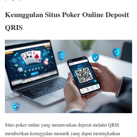
Keunggulan Situs Poker Online Deposit
QRIS
Situs poker online yang menawarkan deposit melalui QRIS
memberikan keunggulan menarik yang dapat meningkatkan