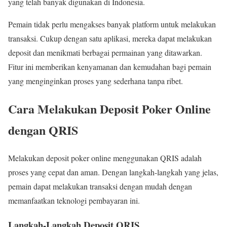
yang telah banyak digunakan di Indonesia.
Pemain tidak perlu mengakses banyak platform untuk melakukan
transaksi. Cukup dengan satu aplikasi, mereka dapat melakukan
deposit dan menikmati berbagai permainan yang ditawarkan.
Fitur ini memberikan kenyamanan dan kemudahan bagi pemain
yang menginginkan proses yang sederhana tanpa ribet.
Cara Melakukan Deposit Poker Online
dengan QRIS
Melakukan deposit poker online menggunakan QRIS adalah
proses yang cepat dan aman. Dengan langkah-langkah yang jelas,
pemain dapat melakukan transaksi dengan mudah dengan
memanfaatkan teknologi pembayaran ini.
Langkah-Langkah Deposit QRIS