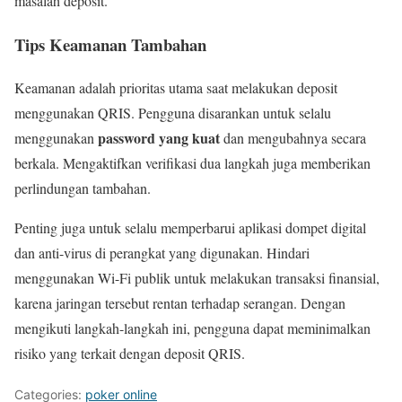
masalah deposit.
Tips Keamanan Tambahan
Keamanan adalah prioritas utama saat melakukan deposit
menggunakan QRIS. Pengguna disarankan untuk selalu
password yang kuat
menggunakan
dan mengubahnya secara
berkala. Mengaktifkan verifikasi dua langkah juga memberikan
perlindungan tambahan.
Penting juga untuk selalu memperbarui aplikasi dompet digital
dan anti-virus di perangkat yang digunakan. Hindari
menggunakan Wi-Fi publik untuk melakukan transaksi finansial,
karena jaringan tersebut rentan terhadap serangan. Dengan
mengikuti langkah-langkah ini, pengguna dapat meminimalkan
risiko yang terkait dengan deposit QRIS.
Categories:
poker online