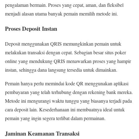
pengalaman bermain. Proses yang cepat, aman, dan fleksibel
menjadi alasan utama banyak pemain memilih metode ini.
Proses Deposit Instan
Deposit menggunakan QRIS memungkinkan pemain untuk
melakukan transaksi dengan cepat. Sebagian besar situs poker
online yang mendukung QRIS menawarkan proses yang hampir
instan, sehingga dana langsung tersedia untuk dimainkan.
Pemain hanya perlu memindai kode QR menggunakan aplikasi
pembayaran yang telah terhubung dengan rekening bank mereka.
Metode ini mengurangi waktu tunggu yang biasanya terjadi pada
cara deposit lain. Kesederhanaan ini membuatnya ideal untuk
pemain yang ingin segera terlibat dalam permainan.
Jaminan Keamanan Transaksi