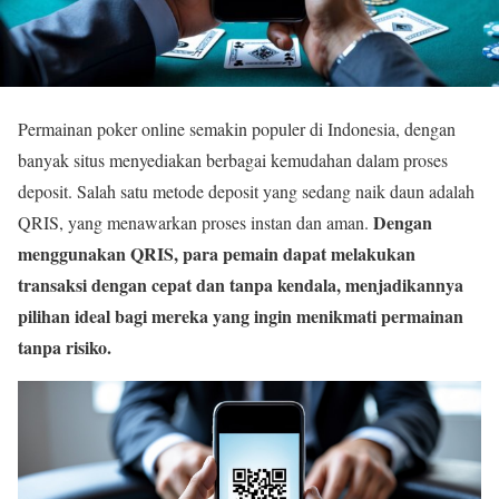
Permainan poker online semakin populer di Indonesia, dengan
banyak situs menyediakan berbagai kemudahan dalam proses
deposit. Salah satu metode deposit yang sedang naik daun adalah
Dengan
QRIS, yang menawarkan proses instan dan aman.
menggunakan QRIS, para pemain dapat melakukan
transaksi dengan cepat dan tanpa kendala, menjadikannya
pilihan ideal bagi mereka yang ingin menikmati permainan
tanpa risiko.