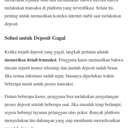
melakukan transaksi di platform yang terverifikasi. Selain itu,
penting untuk memastikan koneksi internet stabil saat melakukan
deposit.
Solusi untuk Deposit Gagal
Ketika terjadi deposit yang gagal, langkah pertama adalah
memeriksa detail transaksi
. Pengguna harus memastikan bahwa
rincian seperti nomor rekening dan jumlah deposit sudah benar.
Jika semua informasi sudah tepat, biasanya diperlukan waktu
beberapa menit untuk proses transaksi.
Dalam beberapa kasus, pengguna bisa melakukan pengulangan
proses deposit setelah beberapa saat. Jika masalah tetap berlanjut,
segera hubungi layanan pelanggan situs poker. Banyak platform
menyediakan tim dukungan yang siap membantu menyelesaikan