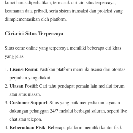
kunci harus diperhatikan, termasuk ciri-ciri situs terpercaya,
keamanan data pribadi, serta sistem transaksi dan proteksi yang
diimplementasikan oleh platform.
Ciri-ciri Situs Terpercaya
Situs ceme online yang terpercaya memiliki beberapa ciri khas
yang jelas.
Lisensi Resmi
: Pastikan platform memiliki lisensi dari otoritas
perjudian yang diakui.
Ulasan Positif
: Cari tahu pendapat pemain lain melalui forum
atau situs ulasan.
Customer Support
: Situs yang baik menyediakan layanan
dukungan pelanggan 24/7 melalui berbagai saluran, seperti live
chat atau telepon.
Keberadaan Fisik
: Beberapa platform memiliki kantor fisik