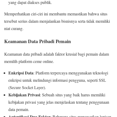
yang dapat diakses publik.
Memperhatikan ciri-ciri ini membantu memastikan bahwa situs
tersebut serius dalam menjalankan bisnisnya serta tidak memiliki
niat curang.
Keamanan Data Pribadi Pemain
Keamanan data pribadi adalah faktor krusial bagi pemain dalam
memilih platform ceme online.
Enkripsi Data
: Platform terpercaya menggunakan teknologi
enkripsi untuk melindungi informasi pengguna, seperti SSL
(Secure Socket Layer).
Kebijakan Privasi
: Sebuah situs yang baik harus memiliki
kebijakan privasi yang jelas menjelaskan tentang penggunaan
data pemain.
Autentikasi Dua Faktor
: Beberapa situs menawarkan lapisan