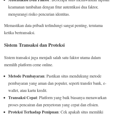
keamanan tambahan dengan fitur autentikasi dua faktor,
mengurangi risiko pencurian identitas.
Memastikan data pribadi terlindungi sangat penting, terutama
ketika bertransaksi.
Sistem Transaksi dan Proteksi
Sistem transaksi juga menjadi salah satu faktor utama dalam
memilih platform ceme online.
Metode Pembayaran
: Pastikan situs mendukung metode
pembayaran yang aman dan populer, seperti transfer bank, e-
wallet, atau kartu kredit.
Transaksi Cepat
: Platform yang baik biasanya menawarkan
proses pencairan dan penyetoran yang cepat dan efisien.
Proteksi Terhadap Penipuan
: Cek apakah situs memiliki