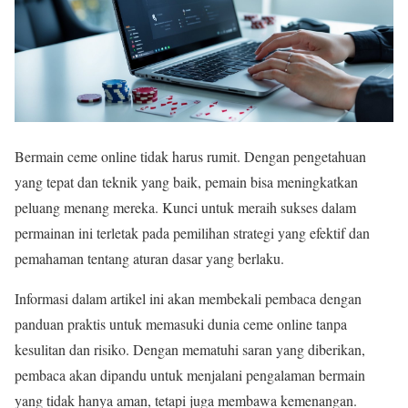
Bermain ceme online tidak harus rumit. Dengan pengetahuan
yang tepat dan teknik yang baik, pemain bisa meningkatkan
peluang menang mereka. Kunci untuk meraih sukses dalam
permainan ini terletak pada pemilihan strategi yang efektif dan
pemahaman tentang aturan dasar yang berlaku.
Informasi dalam artikel ini akan membekali pembaca dengan
panduan praktis untuk memasuki dunia ceme online tanpa
kesulitan dan risiko. Dengan mematuhi saran yang diberikan,
pembaca akan dipandu untuk menjalani pengalaman bermain
yang tidak hanya aman, tetapi juga membawa kemenangan.