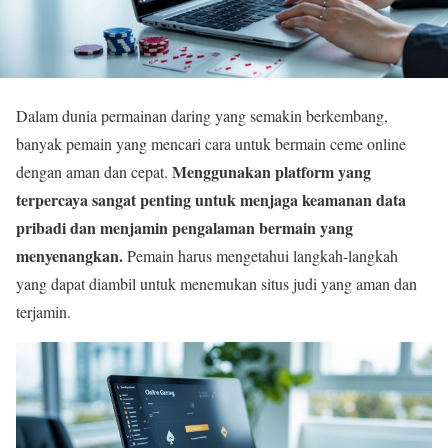
Dalam dunia permainan daring yang semakin berkembang,
banyak pemain yang mencari cara untuk bermain ceme online
Menggunakan platform yang
dengan aman dan cepat.
terpercaya sangat penting untuk menjaga keamanan data
pribadi dan menjamin pengalaman bermain yang
menyenangkan.
Pemain harus mengetahui langkah-langkah
yang dapat diambil untuk menemukan situs judi yang aman dan
terjamin.