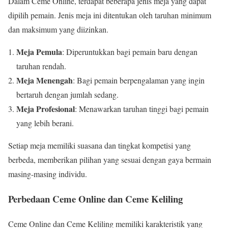
Dalam Ceme Online, terdapat beberapa jenis meja yang dapat
dipilih pemain. Jenis meja ini ditentukan oleh taruhan minimum
dan maksimum yang diizinkan.
Meja Pemula
: Diperuntukkan bagi pemain baru dengan
taruhan rendah.
Meja Menengah
: Bagi pemain berpengalaman yang ingin
bertaruh dengan jumlah sedang.
Meja Profesional
: Menawarkan taruhan tinggi bagi pemain
yang lebih berani.
Setiap meja memiliki suasana dan tingkat kompetisi yang
berbeda, memberikan pilihan yang sesuai dengan gaya bermain
masing-masing individu.
Perbedaan Ceme Online dan Ceme Keliling
Ceme Online dan Ceme Keliling memiliki karakteristik yang