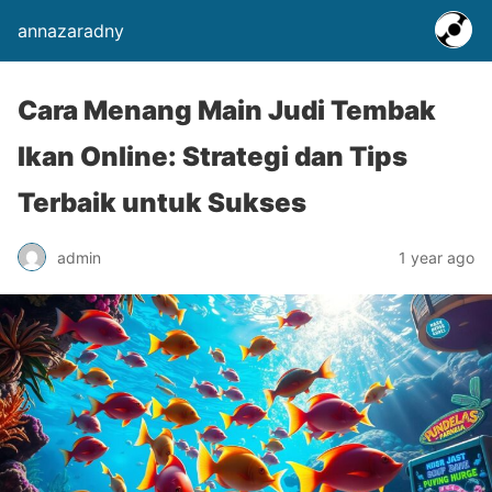
annazaradny
Cara Menang Main Judi Tembak
Ikan Online: Strategi dan Tips
Terbaik untuk Sukses
admin
1 year ago