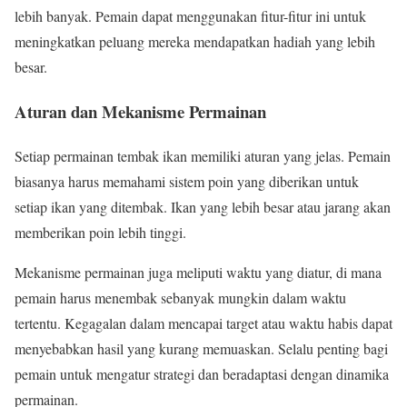
lebih banyak. Pemain dapat menggunakan fitur-fitur ini untuk
meningkatkan peluang mereka mendapatkan hadiah yang lebih
besar.
Aturan dan Mekanisme Permainan
Setiap permainan tembak ikan memiliki aturan yang jelas. Pemain
biasanya harus memahami sistem poin yang diberikan untuk
setiap ikan yang ditembak. Ikan yang lebih besar atau jarang akan
memberikan poin lebih tinggi.
Mekanisme permainan juga meliputi waktu yang diatur, di mana
pemain harus menembak sebanyak mungkin dalam waktu
tertentu. Kegagalan dalam mencapai target atau waktu habis dapat
menyebabkan hasil yang kurang memuaskan. Selalu penting bagi
pemain untuk mengatur strategi dan beradaptasi dengan dinamika
permainan.