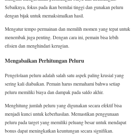
Sebaiknya, fokus pada ikan bernilai tinggi dan gunakan peluru
dengan bijak untuk memaksimalkan hasil.
Mengatur tempo permainan dan memilih momen yang tepat untuk
menembak juga penting. Dengan cara ini, pemain bisa lebih
efisien dan menghindari kerugian.
Mengabaikan Perhitungan Peluru
Pengelolaan peluru adalah salah satu aspek paling krusial yang
sering kali diabaikan. Pemain harus memahami bahwa setiap
peluru memiliki biaya dan dampak pada saldo akhir.
Menghitung jumlah peluru yang digunakan secara efektif bisa
menjadi kunci untuk keberhasilan. Memastikan penggunaan
peluru pada target yang memiliki peluang besar untuk mendapat
bonus dapat meningkatkan keuntungan secara signifikan.