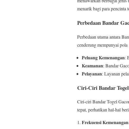
menawarkan berbagai jenis 
menarik bagi para pencinta t
Perbedaan Bandar Gac
Perbedaan utama antara Ban
cenderung mempunyai pola 
Peluang Kemenangan
: 
Keamanan
: Bandar Gaco
Pelayanan
: Layanan pela
Ciri-Ciri Bandar Toge
Ciri-ciri Bandar Togel Gaco
tepat, perhatikan hal-hal beri
Frekuensi Kemenangan