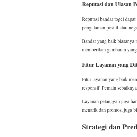
Reputasi dan Ulasan 
Reputasi bandar togel dapat
pengalaman positif atau neg
Bandar yang baik biasanya m
memberikan gambaran yang j
Fitur Layanan yang D
Fitur layanan yang baik me
responsif. Pemain sebaikny
Layanan pelanggan juga har
menarik dan promosi juga bis
Strategi dan Pre