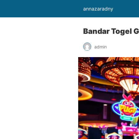
annazaradny
Bandar Togel Ga
admin