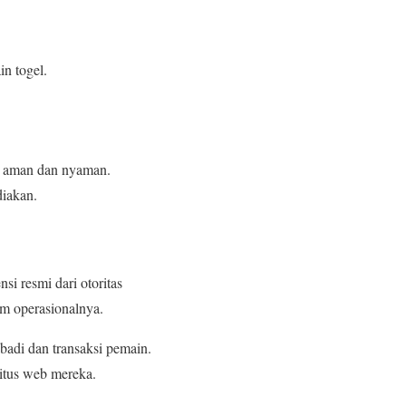
n togel.
g aman dan nyaman.
diakan.
si resmi dari otoritas
am operasionalnya.
ibadi dan transaksi pemain.
situs web mereka.