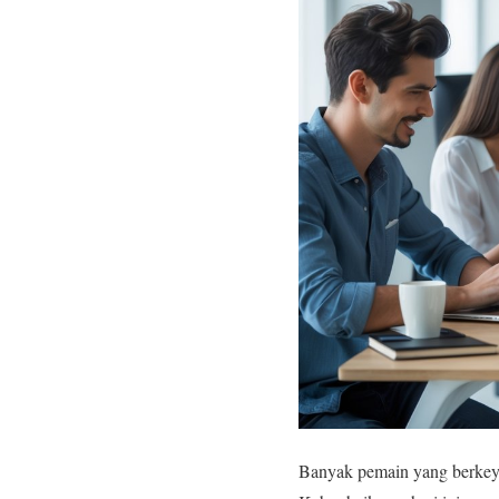
Banyak pemain yang berkeya