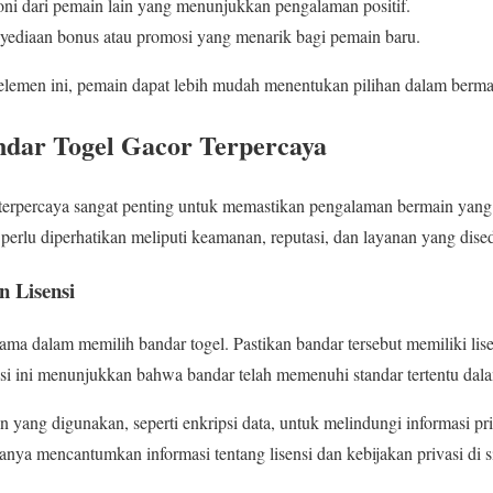
oni dari pemain lain yang menunjukkan pengalaman positif.
nyediaan bonus atau promosi yang menarik bagi pemain baru.
men ini, pemain dapat lebih mudah menentukan pilihan dalam bermai
ndar Togel Gacor Terpercaya
 terpercaya sangat penting untuk memastikan pengalaman bermain yan
erlu diperhatikan meliputi keamanan, reputasi, dan layanan yang dise
 Lisensi
a dalam memilih bandar togel. Pastikan bandar tersebut memiliki lisen
nsi ini menunjukkan bahwa bandar telah memenuhi standar tertentu dal
 yang digunakan, seperti enkripsi data, untuk melindungi informasi pr
anya mencantumkan informasi tentang lisensi dan kebijakan privasi di 