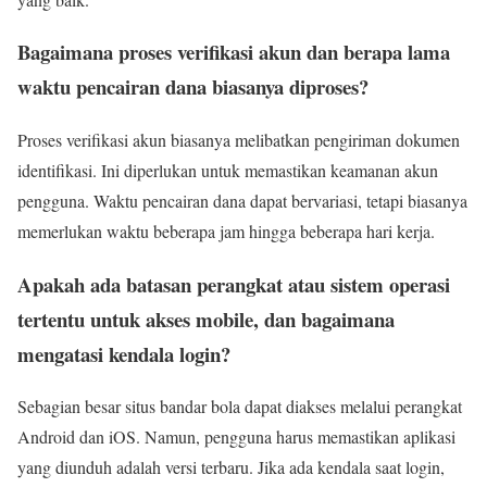
Bagaimana proses verifikasi akun dan berapa lama
waktu pencairan dana biasanya diproses?
Proses verifikasi akun biasanya melibatkan pengiriman dokumen
identifikasi. Ini diperlukan untuk memastikan keamanan akun
pengguna. Waktu pencairan dana dapat bervariasi, tetapi biasanya
memerlukan waktu beberapa jam hingga beberapa hari kerja.
Apakah ada batasan perangkat atau sistem operasi
tertentu untuk akses mobile, dan bagaimana
mengatasi kendala login?
Sebagian besar situs bandar bola dapat diakses melalui perangkat
Android dan iOS. Namun, pengguna harus memastikan aplikasi
yang diunduh adalah versi terbaru. Jika ada kendala saat login,