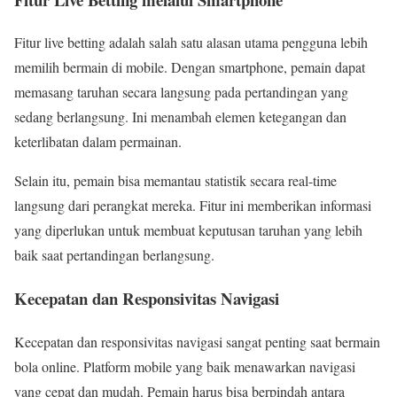
Fitur live betting adalah salah satu alasan utama pengguna lebih
memilih bermain di mobile. Dengan smartphone, pemain dapat
memasang taruhan secara langsung pada pertandingan yang
sedang berlangsung. Ini menambah elemen ketegangan dan
keterlibatan dalam permainan.
Selain itu, pemain bisa memantau statistik secara real-time
langsung dari perangkat mereka. Fitur ini memberikan informasi
yang diperlukan untuk membuat keputusan taruhan yang lebih
baik saat pertandingan berlangsung.
Kecepatan dan Responsivitas Navigasi
Kecepatan dan responsivitas navigasi sangat penting saat bermain
bola online. Platform mobile yang baik menawarkan navigasi
yang cepat dan mudah. Pemain harus bisa berpindah antara