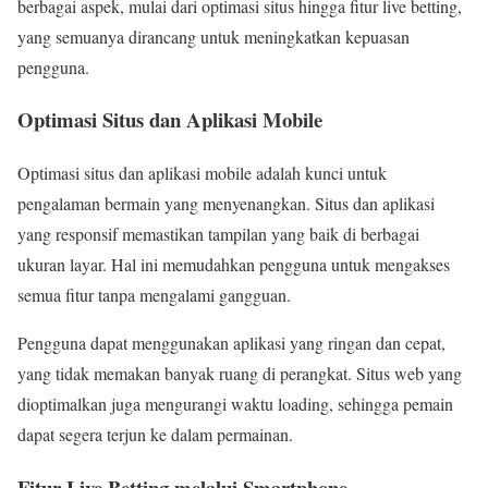
berbagai aspek, mulai dari optimasi situs hingga fitur live betting,
yang semuanya dirancang untuk meningkatkan kepuasan
pengguna.
Optimasi Situs dan Aplikasi Mobile
Optimasi situs dan aplikasi mobile adalah kunci untuk
pengalaman bermain yang menyenangkan. Situs dan aplikasi
yang responsif memastikan tampilan yang baik di berbagai
ukuran layar. Hal ini memudahkan pengguna untuk mengakses
semua fitur tanpa mengalami gangguan.
Pengguna dapat menggunakan aplikasi yang ringan dan cepat,
yang tidak memakan banyak ruang di perangkat. Situs web yang
dioptimalkan juga mengurangi waktu loading, sehingga pemain
dapat segera terjun ke dalam permainan.
Fitur Live Betting melalui Smartphone