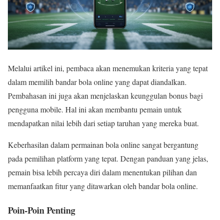
Melalui artikel ini, pembaca akan menemukan kriteria yang tepat
dalam memilih bandar bola online yang dapat diandalkan.
Pembahasan ini juga akan menjelaskan keunggulan bonus bagi
pengguna mobile. Hal ini akan membantu pemain untuk
mendapatkan nilai lebih dari setiap taruhan yang mereka buat.
Keberhasilan dalam permainan bola online sangat bergantung
pada pemilihan platform yang tepat. Dengan panduan yang jelas,
pemain bisa lebih percaya diri dalam menentukan pilihan dan
memanfaatkan fitur yang ditawarkan oleh bandar bola online.
Poin-Poin Penting