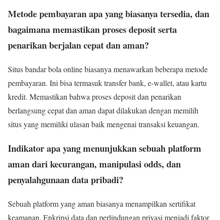
Metode pembayaran apa yang biasanya tersedia, dan
bagaimana memastikan proses deposit serta
penarikan berjalan cepat dan aman?
Situs bandar bola online biasanya menawarkan beberapa metode
pembayaran. Ini bisa termasuk transfer bank, e-wallet, atau kartu
kredit. Memastikan bahwa proses deposit dan penarikan
berlangsung cepat dan aman dapat dilakukan dengan memilih
situs yang memiliki ulasan baik mengenai transaksi keuangan.
Indikator apa yang menunjukkan sebuah platform
aman dari kecurangan, manipulasi odds, dan
penyalahgunaan data pribadi?
Sebuah platform yang aman biasanya menampilkan sertifikat
keamanan. Enkripsi data dan perlindungan privasi menjadi faktor