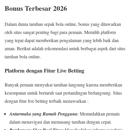
Bonus Terbesar 2026
Dalam dunia taruhan sepak bola online, bonus yang ditawarkan
oleh situs sangat penting bagi para pemain. Memilih platform
yang tepat dapat memberikan pengalaman yang lebih baik dan
aman. Berikut adalah rekomendasi untuk berbagai aspek dari situs
taruhan bola online.
Platform dengan Fitur Live Betting
Banyak pemain menyukai taruhan langsung karena memberikan
kesempatan untuk bertaruh saat pertandingan berlangsung. Situs
dengan fitur live betting terbaik menawarkan :
Antarmuka yang Ramah Pengguna:
Memudahkan pemain
dalam menavigasi dan memasang taruhan dengan cepat.
Menghadirkan informasi terkini