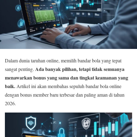
Dalam dunia taruhan online, memilih bandar bola yang tepat
Ada banyak pilihan, tetapi tidak semuanya
sangat penting.
menawarkan bonus yang sama dan tingkat keamanan yang
baik.
Artikel ini akan membahas sepuluh bandar bola online
dengan bonus member baru terbesar dan paling aman di tahun
2026.