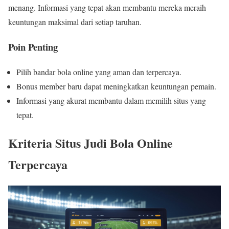
menang. Informasi yang tepat akan membantu mereka meraih
keuntungan maksimal dari setiap taruhan.
Poin Penting
Pilih bandar bola online yang aman dan terpercaya.
Bonus member baru dapat meningkatkan keuntungan pemain.
Informasi yang akurat membantu dalam memilih situs yang
tepat.
Kriteria Situs Judi Bola Online
Terpercaya