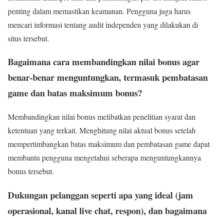
penting dalam memastikan keamanan. Pengguna juga harus
mencari informasi tentang audit independen yang dilakukan di
situs tersebut.
Bagaimana cara membandingkan nilai bonus agar
benar-benar menguntungkan, termasuk pembatasan
game dan batas maksimum bonus?
Membandingkan nilai bonus melibatkan penelitian syarat dan
ketentuan yang terkait. Menghitung nilai aktual bonus setelah
mempertimbangkan batas maksimum dan pembatasan game dapat
membantu pengguna mengetahui seberapa menguntungkannya
bonus tersebut.
Dukungan pelanggan seperti apa yang ideal (jam
operasional, kanal live chat, respon), dan bagaimana